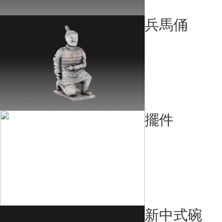
兵馬俑
擺件
新中式碗