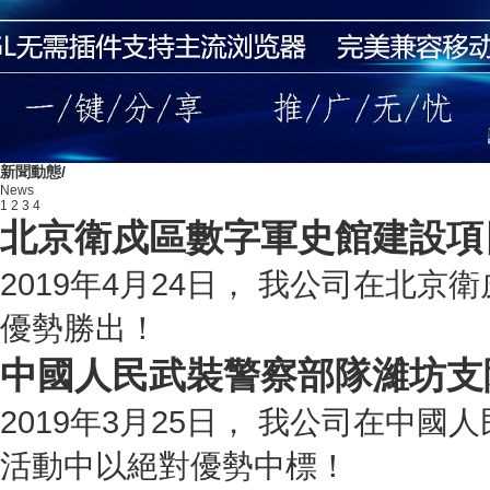
新聞動態/
News
1
2
3
4
北京衛戍區數字軍史館建設項
2019年4月24日， 我公司在北
優勢勝出！
中國人民武裝警察部隊濰坊支
2019年3月25日， 我公司在中
活動中以絕對優勢中標！