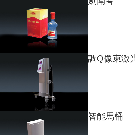
劍南春
調Q像束激
智能馬桶