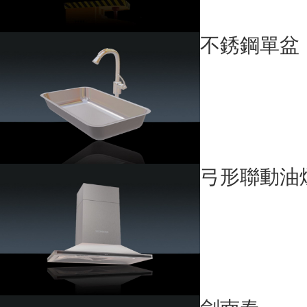
不銹鋼單盆
弓形聯動油