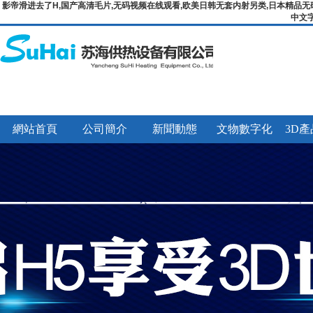
影帝滑进去了H,国产高清毛片,无码视频在线观看,欧美日韩无套内射另类,日本精品无
中文
網站首頁
公司簡介
新聞動態
文物數字化
3D